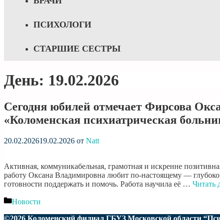
ВРАЧИ
ПСИХОЛОГИ
СТАРШИЕ СЕСТРЫ
День:
19.02.2026
Сегодня юбилей отмечает Фирсова Окс
«Коломенская психиатрическая больни
20.02.2026
19.02.2026
от
Natt
Активная, коммуникабельная, грамотная и искренне позитивна
работу Оксана Владимировна любит по-настоящему — глубоко и 
готовности поддержать и помочь. Работа научила её …
Читать 
Рубрики
Новости
©2026 Коломенский филиал ГБУЗ Московской области “Пси