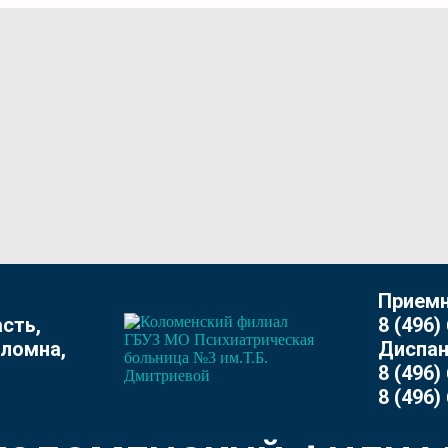
Приемн
сть,
8 (496)
оломна,
Диспан
8 (496)
8 (496)