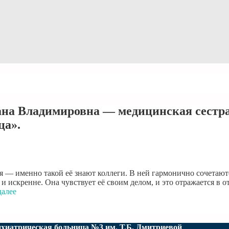
ана Владимировна — медицинская сестр
ца».
я — именно такой её знают коллеги. В ней гармонично сочетают
искренне. Она чувствует её своим делом, и это отражается в о
далее
хиатрическая больница №3 им. Т.Б. Дмитриевой