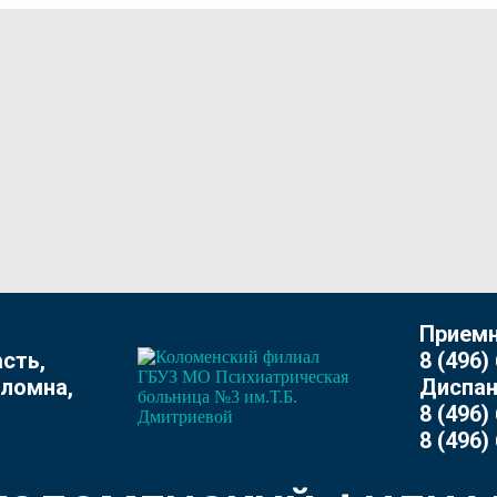
Приемн
сть,
8 (496)
оломна,
Диспан
8 (496)
8 (496)