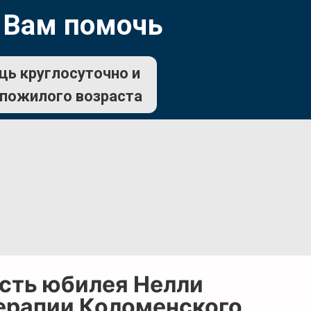
 Вам помочь
щь круглосуточно и
 пожилого возраста
есть юбилея Нелли
ерапии Коломенского