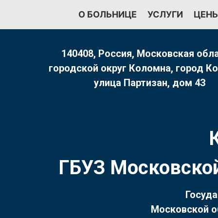
Перейти
О БОЛЬНИЦЕ
УСЛУГИ
ЦЕН
к
содержимому
140408, Россия, Московская обла
городской округ Коломна, город К
улица Партизан, дом 43
ГБУЗ Московской
Госуда
Московской о