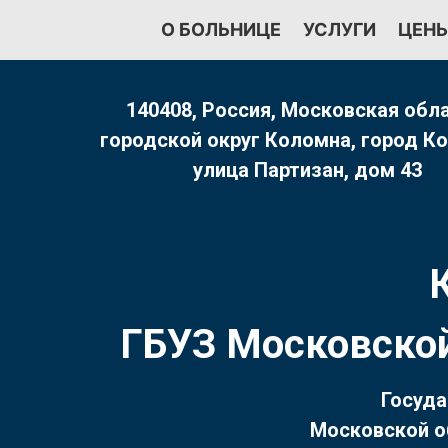
Перейти
О БОЛЬНИЦЕ
УСЛУГИ
ЦЕН
к
содержимому
140408, Россия, Московская обла
городской округ Коломна, город К
улица Партизан, дом 43
ГБУЗ Московской
Госуда
Московской о