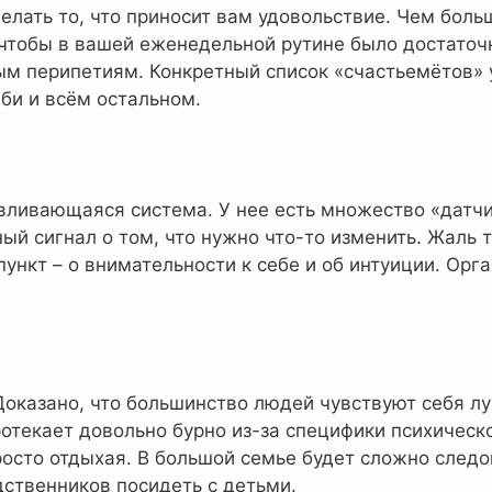
елать то, что приносит вам удовольствие. Чем боль
чтобы в вашей еженедельной рутине было достаточн
ым перипетиям. Конкретный список «счастьемётов» 
бби и всём остальном.
вливающаяся система. У нее есть множество «датч
й сигнал о том, что нужно что-то изменить. Жаль т
 пункт – о внимательности к себе и об интуиции. Ор
 Доказано, что большинство людей чувствуют себя л
отекает довольно бурно из-за специфики психическо
осто отдыхая. В большой семье будет сложно следов
дственников посидеть с детьми.