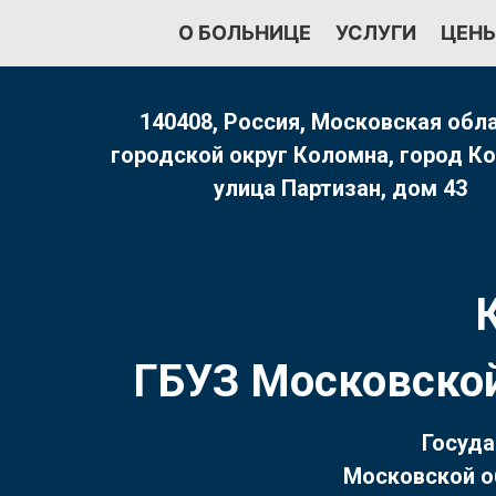
Перейти
О БОЛЬНИЦЕ
УСЛУГИ
ЦЕН
к
содержимому
140408, Россия, Московская обла
городской округ Коломна, город К
улица Партизан, дом 43
ГБУЗ Московской
Госуда
Московской о